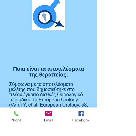
Ποια είναι τα αποτελέσματα
της θεραπείας;
Σύμφωνα με τα αποτελέσματα
μελέτης που δημοσιεύτηκε στο
πλέον έγκριτο διεθνές Ουρολογικό
περιοδικό, το European Urology
(Vardi Y, et al. European Urology, 58,
243-248, 2010), στους ασθενείς που
υποβλήθηκαν στη θεραπεία
Phone
Email
Facebook
παρατηρήθηκε αύξηση της αιματικής
ροής στο πέος κατά 140%. Το 80%
των ασθενών που συμμετείχαν στη
μελέτη διέκοψαν τη λήψη φαρμάκων