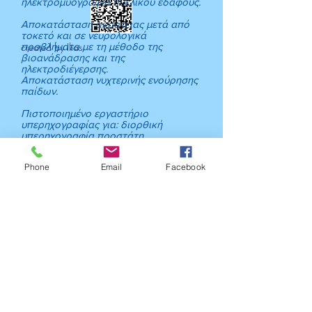
ηλεκτρομυογραφία πυελικού εδάφους.
Αποκατάσταση ακράτειας μετά από
τοκετό και σε νευρολογικά
created by Ilias
προβλήματα με τη μέθοδο της
βιοανάδρασης και της
ηλεκτροδιέγερσης.
Αποκατάσταση νυχτερινής ενούρησης
παίδων.
Πιστοποιημένο εργαστήριο
υπερηχογραφίας για: διορθική
υπερηχογραφία προστάτη
Κατευθυνόμενη βιοψία προστάτη
Έλεγχος νεφρών, κύστεως
Phone
Email
Facebook
Doppler
triplex πεικών αγγείων.
Εφαρμόζουμε την πρωτοποριακή
θεραπευτική μέθοδο μόνιμης
θεραπείας της στυτικής
δυσλειτουργίας με κρουστικά κύματα.